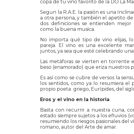
copa de tu vino favorito de la DO La M
Segun la R.A.E. la pasión es una Inclin
a otra persona, y también el apetito de
dos definiciones se entienden mejor 
como la buena musica.
No importa qué tipo de vino elijas, l
pareja. El vino es una excelente ma
juntos, ya sea que esté celebrando una
Las metáforas se vierten en torrente
beso (enamorado) que eriza nuestros p
Es así como se cubre de versos la sens
los sentidos, como ya lo resumiera el 
propio poeta griego, Eurípides, del sig
Eros y el vino en la historia
Basta con recurrir a nuestra cuna, co
estado siempre sujetos a los efluvios (v
resumiendo los riesgos pasionales del v
romano, autor del Arte de amar.