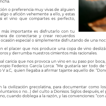
ancha.
ación o preferencia muy vivas de alguien
 algo o afición vehemente a ello, y estas
si el vino que compartes es perfecto,
o más importante es disfrutarlo con tu
nera de conectarse y crear recuerdos
 ocasión especial o simplemente disfrutando de una noc
 en el placer que nos produce una copa de vino desliz
oros y derrumba nuestros cimientos más racionales.
ual caricia que nos provoca un vino en su paso por boc
propio Federico García Lorca: “Me gustaría ser todo de
lo V a.C, quien llegaba a afirmar tajante aquello de: “Do
n la civilización grecolatina, para documentar como los
oluntarios o no…) del culto a Dionisos. Siglos después, el 
ino, cuando doblega a la razón, y las convenciones: “con 